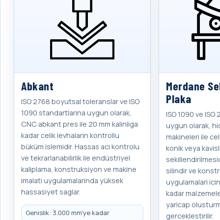
Abkant
Merdane Sek
Plaka
ISO 2768 boyutsal toleranslar ve ISO
1090 standartlarina uygun olarak,
ISO 1090 ve ISO 
CNC abkant pres ile 20 mm kalinliga
uygun olarak, h
kadar celik levhalarin kontrollu
makineleri ile celi
büküm islemidir. Hassas aci kontrolu
konik veya kavisl
ve tekrarlanabilirlik ile endüstriyel
sekillendirilmesi
kaliplama, konstruksiyon ve makine
silindir ve kons
imalati uygulamalarinda yüksek
uygulamalari ici
hassasiyet saglar.
kadar malzemele
yaricap olusturm
Genislik: 3.000 mm'ye kadar
gerceklestirilir.