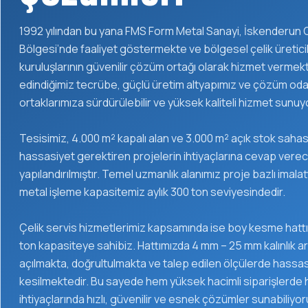
1992 yılından bu yana FMS Form Metal Sanayi, İskenderun 
Bölgesi’nde faaliyet göstermekte ve bölgesel çelik üreticile
kuruluşlarının güvenilir çözüm ortağı olarak hizmet vermek
edindiğimiz tecrübe, güçlü üretim altyapımız ve çözüm odakl
ortaklarımıza sürdürülebilir ve yüksek kaliteli hizmet sunuy
Tesisimiz, 4.000 m² kapalı alan ve 3.000 m² açık stok sahası
hassasiyet gerektiren projelerin ihtiyaçlarına cevap verec
yapılandırılmıştır. Temel uzmanlık alanımız proje bazlı imalat
metal işleme kapasitemiz aylık 300 ton seviyesindedir.
Çelik servis hizmetlerimiz kapsamında ise boy kesme hattımı
ton kapasiteye sahibiz. Hattımızda 4 mm – 25 mm kalınlık ara
açılmakta, doğrultulmakta ve talep edilen ölçülerde hassas
kesilmektedir. Bu sayede hem yüksek hacimli siparişlerde
ihtiyaçlarında hızlı, güvenilir ve esnek çözümler sunabiliyor