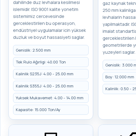
dahilinde duz levhalara kesilmesi
gaz kaynak teknol
islemidir. ISO 9001 kalite yonetim
250 mm kalinliga
sistemimiz cercevesinde
levhalarin hassa
gerceklestirilen bu operasyon,
yapilmaktadir. IS
endüstriyel uygulamalar icin yüksek
imalat standartl
duzluk ve boyut hassasiyeti saglar.
gerceklestirilen
geometrilerde y
Genislik: 2.500 mm
yuzeyleri saglar.
Tek Rulo Ağırligi: 40.00 Ton
Genislik: 3.000
Kalinlik S235J: 4.00 - 25.00 mm
Boy: 12.000 mm
Kalinlik S355J: 4.00 - 25.00 mm
Kalinlik: 0.50 -
Yuksek Mukavemet: 4.00 - 14.00 mm
Kapasite: 15.000 Ton/Ay