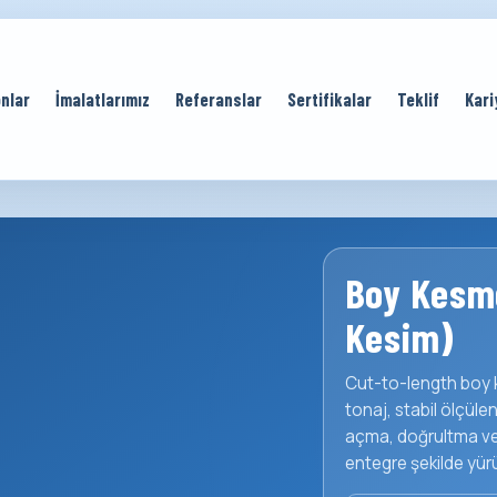
nlar
İmalatlarımız
Referanslar
Sertifikalar
Teklif
Kari
Boy Kesme
Kesim)
Cut-to-length boy 
tonaj, stabil ölçüle
açma, doğrultma ve 
entegre şekilde yürü