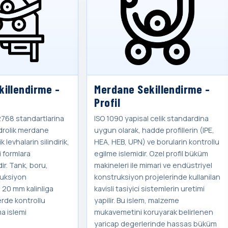
illendirme -
Merdane Sekillendirme -
Profil
2768 standartlarina
ISO 1090 yapisal celik standardina
idrolik merdane
uygun olarak, hadde profillerin (IPE,
k levhalarin silindirik,
HEA, HEB, UPN) ve borularin kontrollu
i formlara
egilme islemidir. Ozel profil büküm
dir. Tank, boru,
makineleri ile mimari ve endüstriyel
truksiyon
konstruksiyon projelerinde kullanilan
n 20 mm kalinliga
kavisli tasiyici sistemlerin uretimi
rde kontrollu
yapilir. Bu islem, malzeme
a islemi
mukavemetini koruyarak belirlenen
yaricap degerlerinde hassas büküm