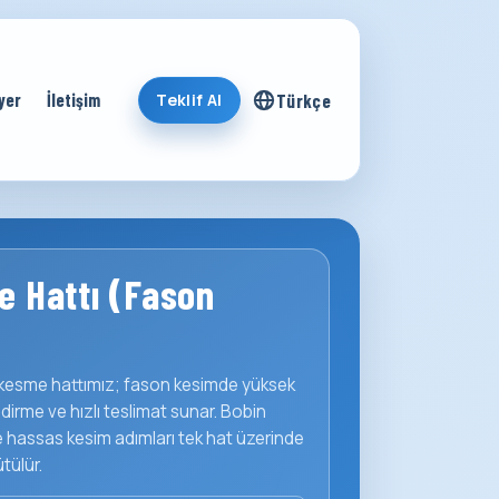
Türkçe
yer
İletişim
Teklif Al
 Hattı (Fason
kesme hattımız; fason kesimde yüksek
ndirme ve hızlı teslimat sunar. Bobin
hassas kesim adımları tek hat üzerinde
tülür.