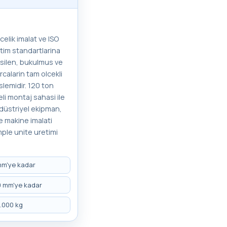
celik imalat ve ISO
tim standartlarina
esilen, bukulmus ve
calarin tam olcekli
slemidir. 120 ton
li montaj sahasi ile
düstriyel ekipman,
e makine imalati
ple unite uretimi
 mm'ye kadar
00 mm'ye kadar
0.000 kg