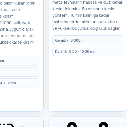
metal levhalarin hassas ve duz kenar
ojileri kullanilarak
kesimi islemidir. Bu mekanik kesim
 kadar celik
yontemi, 10 mm kalinliga kadar
s kesimi
malzemelerde minimum puruzluluk
O 1090 celik yapi
ve yüksek boyutsal dogruluk saglar.
arina uygun olarak
 bu islem, karmasik
Genislik: 3.000 mm
üksek kalite kesim
Kalinlik: 0.50 - 10.00 mm
 mm
 250.00 mm