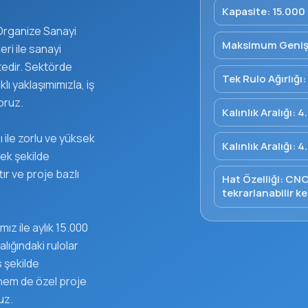
Kapasite: 15.000
Organize Sanayi
Maksimum Genişl
ri ile sanayi
tedir. Sektörde
Tek Rulo Ağırlığı
ı yaklaşımımızla, iş
oruz.
Kalınlık Aralığı:
 ile zorlu ve yüksek
Kalınlık Aralığı:
ek şekilde
tır ve proje bazlı
Hat Özelliği: CN
tekrarlanabilir ke
z ile aylık 15.000
lığındaki rulolar
 şekilde
 hem de özel proje
uz.