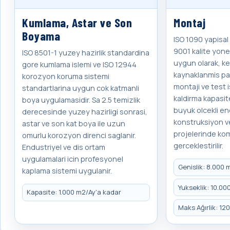
Kumlama, Astar ve Son
Montaj
Boyama
ISO 1090 yapisal 
9001 kalite yone
ISO 8501-1 yuzey hazirlik standardina
uygun olarak, k
gore kumlama islemi ve ISO 12944
kaynaklanmis par
korozyon koruma sistemi
montaji ve test i
standartlarina uygun cok katmanli
kaldirma kapasite
boya uygulamasidir. Sa 2.5 temizlik
buyuk olcekli en
derecesinde yuzey hazirligi sonrasi,
konstruksiyon v
astar ve son kat boya ile uzun
projelerinde kom
omurlu korozyon direnci saglanir.
gerceklestirilir.
Endustriyel ve dis ortam
uygulamalari icin profesyonel
Genislik: 8.000
kaplama sistemi uygulanir.
Yukseklik: 10.0
Kapasite: 1.000 m2/Ay'a kadar
Maks Ağırlik: 12